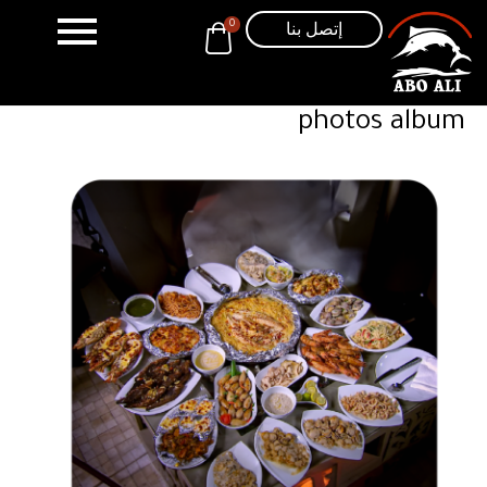
خطي
إتصل بنا
0
لى
لمحتوى
photos album